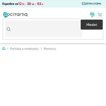
Přejít
12
:
30
:
02
Expedice za
h
m
s
ZÍTRA DOMA
na
obsah
Hledat
Domů
Počítače a notebooky
Monitory