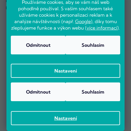
Doklady hezky na jednom místě
Používáme cookies, aby se vám náš web
Novinky se dozvíte jako první
pohodlně používal. S vaším souhlasem také
užíváme cookies k personalizaci reklam a k
analýze návštěvnosti (např.
Google
), díky tomu
zlepšujeme funkce a výkon webu (
více informací
).
Odmítnout
Souhlasím
Nastavení
OVĚŘENO ZÁKAZNÍKY
Odmítnout
Souhlasím
Nastavení
Už více než 5000 zákazníků nás doporučuje na základě recenzí
na portálu Heureka.cz.
Zobrazit více než 5000 recenzí na Heureka.cz