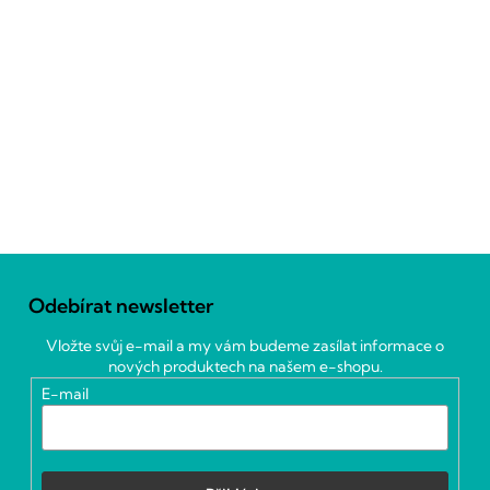
Z
á
Odebírat newsletter
p
a
Vložte svůj e-mail a my vám budeme zasílat informace o
t
nových produktech na našem e-shopu.
í
E-mail