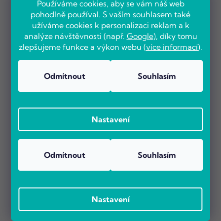
Používáme cookies, aby se vám náš web
12 347 Kč bez DPH
DO KOŠÍKU
pohodlně používal. S vaším souhlasem také
14 940 Kč
?
užíváme cookies k personalizaci reklam a k
analýze návštěvnosti (např.
Google
), díky tomu
zlepšujeme funkce a výkon webu (
více informací
).
–11 %
Odmítnout
Souhlasím
Nastavení
Odmítnout
Souhlasím
Dell Latitude 7520
Nastavení
Skladem
(4 ks)
Průměrné