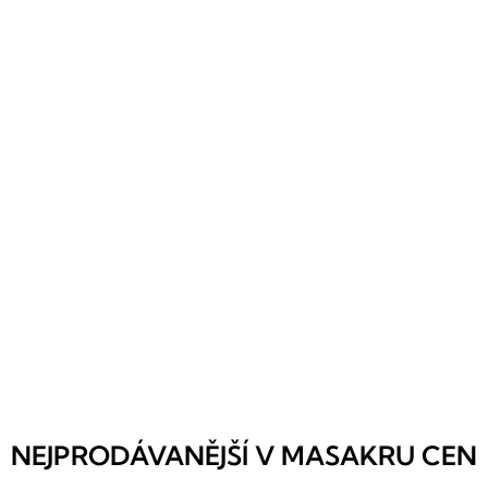
klávesnice
,
Podsvícená klávesnice,
Záložní
baterie
,
Windows 10
Pro
10 499 Kč
Skladem
(>5 ks)
8 677 Kč bez DPH
Prohlédnout si
DO KOŠÍKU
NEJPRODÁVANĚJŠÍ V MASAKRU CEN