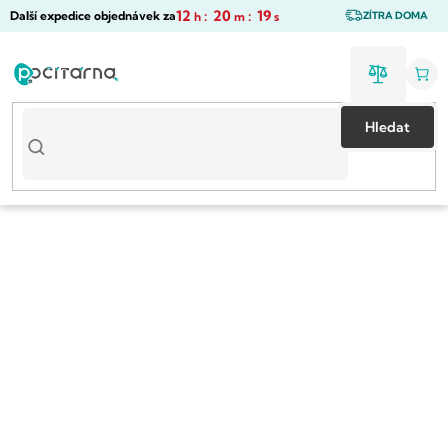
Přejít
12
:
20
:
18
Další expedice objednávek za
h
m
s
ZÍTRA DOMA
na
obsah
Hledat
Předchozí
Nás