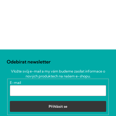
Z
á
Odebírat newsletter
p
a
Vložte svůj e-mail a my vám budeme zasílat informace o
t
nových produktech na našem e-shopu.
í
E-mail
Přihlásit se