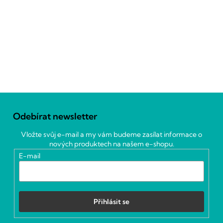
Z
á
Odebírat newsletter
p
a
Vložte svůj e-mail a my vám budeme zasílat informace o
t
nových produktech na našem e-shopu.
í
E-mail
Přihlásit se