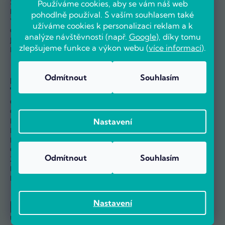
Splátkový prodej
Naše prodejna
Používáme cookies, aby se vám náš web
Průvodce reklamací
Reference
pohodlně používal. S vaším souhlasem také
Výměna a vrácení
Velkoobchod
užíváme cookies k personalizaci reklam a k
Odstoupit od smlouvy
Kariéra
analýze návštěvnosti (např.
Google
), díky tomu
Jak nakupovat
zlepšujeme funkce a výkon webu (
více informací
).
Nejčastější dotazy
Odmítnout
Souhlasím
Informace
Obchodní podmínky
Ochrana osobních údajů
Informace o používání cookies
Nastavení
Nastavení sběru Cookies
Reklamační řád
Ověřování hodnocení
Odmítnout
Souhlasím
Zpětný odběr elektro odpadu
Návody
Blog
Nastavení
U nás můžete platit: