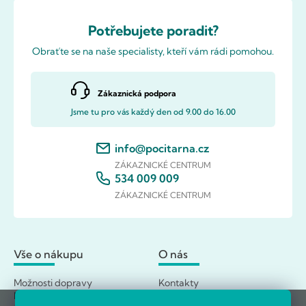
Potřebujete poradit?
Obraťte se na naše specialisty, kteří vám rádi pomohou.
Zákaznická podpora
Jsme tu pro vás každý den od 9.00 do 16.00
info@pocitarna.cz
ZÁKAZNICKÉ CENTRUM
534 009 009
ZÁKAZNICKÉ CENTRUM
Vše o nákupu
O nás
Možnosti dopravy
Kontakty
Možnosti platby
O Počítárně