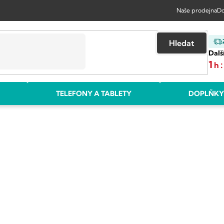
Naše prodejna
Do
Hledat
Dalš
1
:
h
TELEFONY A TABLETY
DOPLŇKY