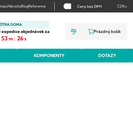
tazy
Návody
Blog
Reference
CZK
Ceny bez DPH
ZÍTRA DOMA
í expedice objednávek za
Prázdný košík
NÁKUPNÍ KOŠ
53
:
25
m
s
KOMPONENTY
DOTAZY