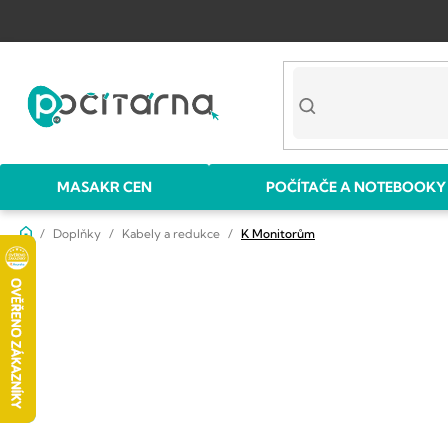
Přejít
na
obsah
MASAKR CEN
POČÍTAČE A NOTEBOOKY
Domů
Doplňky
Kabely a redukce
K Monitorům
P
o
s
t
r
a
n