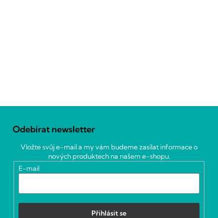
Z
á
Odebírat newsletter
p
a
Vložte svůj e-mail a my vám budeme zasílat informace o
t
nových produktech na našem e-shopu.
í
E-mail
Přihlásit se