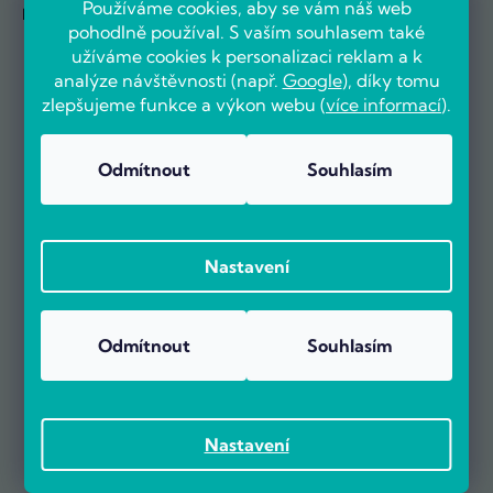
Používáme cookies, aby se vám náš web
Novinky se dozvíte jako první
pohodlně používal. S vaším souhlasem také
užíváme cookies k personalizaci reklam a k
analýze návštěvnosti (např.
Google
), díky tomu
zlepšujeme funkce a výkon webu (
více informací
).
Odmítnout
Souhlasím
Nastavení
OVĚŘENO ZÁKAZNÍKY
Odmítnout
Souhlasím
Už více než 5000 zákazníků nás doporučuje na základě recenzí
Nastavení
na portálu Heureka.cz.
Zobrazit více než 5000 recenzí na Heureka.cz
Recenze zákazníků z Heureky