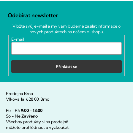
Z
á
Odebírat newsletter
p
a
Vložte svůj e-mail a my vám budeme zasílat informace o
t
nových produktech na našem e-shopu.
í
E-mail
Přihlásit se
Prodejna Brno
Vlkova 1a, 628 00, Brno
Po - Pá
9:00 - 18:00
So - Ne
Zavřeno
Všechny produkty si na prodejně
můžete prohlédnout a vyzkoušet.