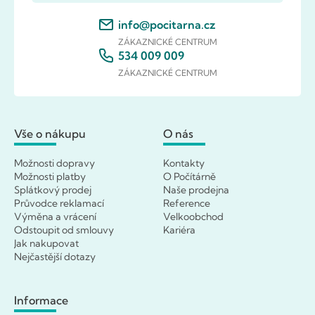
info@pocitarna.cz
ZÁKAZNICKÉ CENTRUM
534 009 009
ZÁKAZNICKÉ CENTRUM
Vše o nákupu
O nás
Možnosti dopravy
Kontakty
Možnosti platby
O Počítárně
Splátkový prodej
Naše prodejna
Průvodce reklamací
Reference
Výměna a vrácení
Velkoobchod
Odstoupit od smlouvy
Kariéra
Jak nakupovat
Nejčastější dotazy
Informace