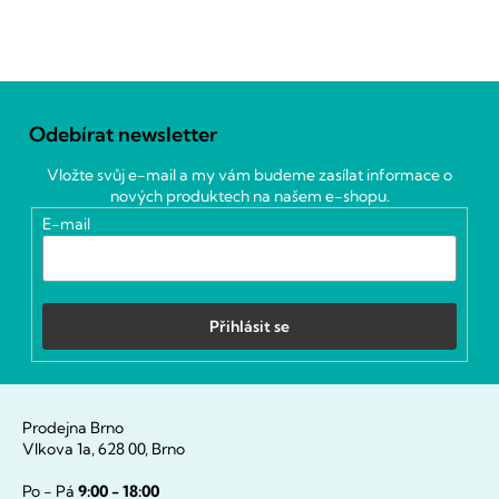
Z
á
Odebírat newsletter
p
a
Vložte svůj e-mail a my vám budeme zasílat informace o
t
nových produktech na našem e-shopu.
í
E-mail
Přihlásit se
Prodejna Brno
Vlkova 1a, 628 00, Brno
Po - Pá
9:00 - 18:00