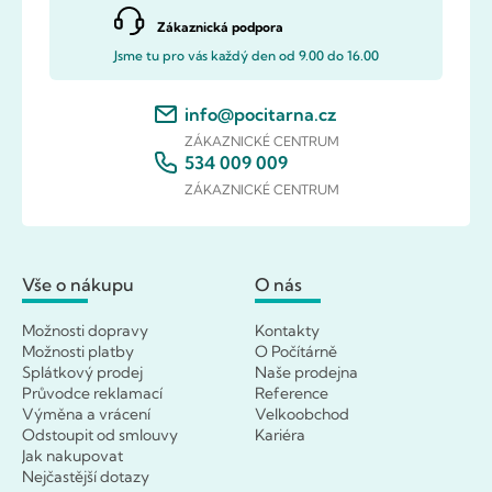
Zákaznická podpora
Jsme tu pro vás každý den od 9.00 do 16.00
info@pocitarna.cz
ZÁKAZNICKÉ CENTRUM
534 009 009
ZÁKAZNICKÉ CENTRUM
Vše o nákupu
O nás
Možnosti dopravy
Kontakty
Možnosti platby
O Počítárně
Splátkový prodej
Naše prodejna
Průvodce reklamací
Reference
Výměna a vrácení
Velkoobchod
Odstoupit od smlouvy
Kariéra
Jak nakupovat
Nejčastější dotazy