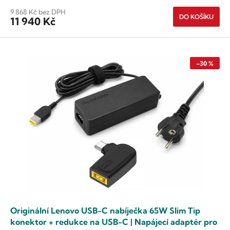
9 868 Kč bez DPH
DO KOŠÍKU
11 940 Kč
–30 %
Originální Lenovo USB-C nabíječka 65W Slim Tip
konektor + redukce na USB-C | Napájecí adaptér pro