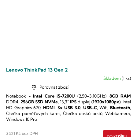
Lenovo ThinkPad 13 Gen 2
Skladem
(1 ks)
Průměrné
hodnocení
Porovnat zboží
produktu
Notebook -
Intel Core i5-7200U
(2,50-3,10GHz),
8GB RAM
je
DDR4,
256GB SSD NVMe
,
13,3"
IPS
displej
(1920x1080px)
,
Intel
5,0
HD Graphics 620
,
HDMI
,
3x USB 3.0
,
USB-C
, Wifi,
Bluetooth
,
z
Čtečka paměťových karet, Čtečka otisků prstů, Webkamera,
5
Windows 10 Pro
hvězdiček.
3 521 Kč bez DPH
DO KOŠÍKU