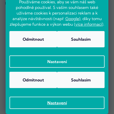
Používáme cookies, aby se vám náš web
Novinky se dozvíte jako první
pohodlně používal. S vaším souhlasem také
užíváme cookies k personalizaci reklam a k
analýze návštěvnosti (např.
Google
), díky tomu
zlepšujeme funkce a výkon webu (
více informací
).
Odmítnout
Souhlasím
Nastavení
OVĚŘENO ZÁKAZNÍKY
Odmítnout
Souhlasím
Už více než 5000 zákazníků nás doporučuje na základě recenzí
Nastavení
na portálu Heureka.cz.
Zobrazit více než 5000 recenzí na Heureka.cz
Recenze zákazníků z Heureky