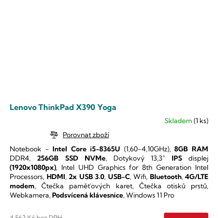
Lenovo ThinkPad X390 Yoga
Skladem
(1 ks)
Průměrné
hodnocení
Porovnat zboží
produktu
Notebook -
Intel Core i5-8365U
(1,60-4,10GHz),
8GB RAM
je
DDR4,
256GB SSD NVMe
,
Dotykový 13,3"
IPS
displej
5,0
(1920x1080px)
,
Intel UHD Graphics for 8th Generation Intel
z
Processors
,
HDMI
,
2x USB 3.0
,
USB-C
, Wifi,
Bluetooth
,
4G/LTE
5
modem
, Čtečka paměťových karet, Čtečka otisků prstů,
hvězdiček.
Webkamera,
Podsvícená klávesnice
, Windows 11 Pro
4 562 Kč bez DPH