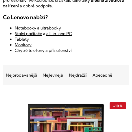
profesionály. Velkou oblibu si získalo také díky
dlouhé životnosti
zařízení
a dobré podpoře.
Co Lenovo nabízí?
Notebooky
a
ultrabooky
Stolní počítače
a
all-in-one PC
Tablety
Monitory
Chytré telefony a příslušenství
Ř
a
Nejprodávanější
Nejlevnější
Nejdražší
Abecedně
z
e
V
n
ý
í
p
p
–10 %
i
r
s
o
p
d