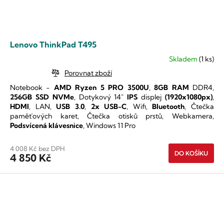
Lenovo ThinkPad T495
Skladem
(1 ks)
Průměrné
hodnocení
Porovnat zboží
produktu
Notebook -
AMD Ryzen 5 PRO 3500U
,
8GB RAM
DDR4,
je
256GB SSD NVMe
,
Dotykový 14"
IPS
displej
(1920x1080px)
,
5,0
HDMI
, LAN,
USB 3.0
,
2x USB-C
, Wifi,
Bluetooth
, Čtečka
z
paměťových karet, Čtečka otisků prstů, Webkamera,
5
Podsvícená klávesnice
, Windows 11 Pro
hvězdiček.
4 008 Kč bez DPH
DO KOŠÍKU
4 850 Kč