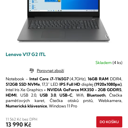
Lenovo V17 G2 ITL
Skladem
(4 ks)
Průměrné
hodnocení
Porovnat zboží
produktu
Notebook -
Intel Core i7-1165G7
(4,7GHz),
16GB RAM
DDR4,
je
512GB SSD NVMe
, 17,3" LED
IPS
Full HD
displej
(1920x1080px)
,
5,0
Intel Iris Xe Graphics +
NVIDIA GeForce MX350 - 2GB GDDR5
,
z
HDMI
, USB 2.0,
USB 3.0
,
USB-C
, Wifi,
Bluetooth
, Čtečka
5
paměťových karet, Čtečka otisků prstů, Webkamera,
hvězdiček.
Numerická klávesnice
, Windows 11 Pro
11 562 Kč bez DPH
DO KOŠÍKU
13 990 Kč