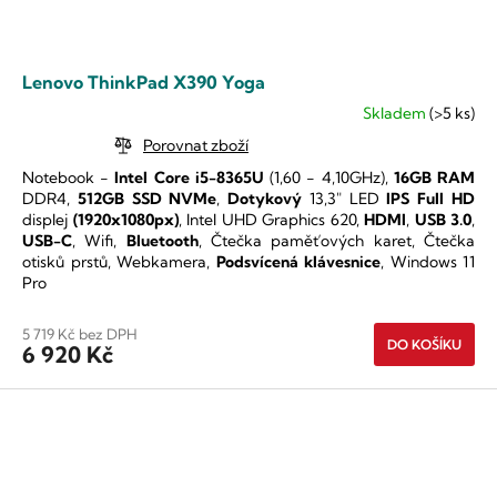
Lenovo ThinkPad X390 Yoga
Skladem
(>5 ks)
Průměrné
hodnocení
Porovnat zboží
produktu
Notebook -
Intel Core i5-8365U
(1,60 - 4,10GHz),
16GB RAM
je
DDR4,
512GB SSD NVMe
,
Dotykový
13,3" LED
IPS
Full HD
5,0
displej
(1920x1080px)
, Intel UHD Graphics 620,
HDMI
,
USB 3.0
,
z
USB-C
, Wifi,
Bluetooth
, Čtečka paměťových karet, Čtečka
5
otisků prstů, Webkamera,
Podsvícená klávesnice
, Windows 11
hvězdiček.
Pro
5 719 Kč bez DPH
DO KOŠÍKU
6 920 Kč