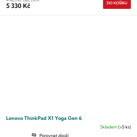
DO KOŠÍKU
5 330 Kč
Lenovo ThinkPad X1 Yoga Gen 6
Skladem
(>5 ks)
Průměrné
hodnocení
Porovnat zboží