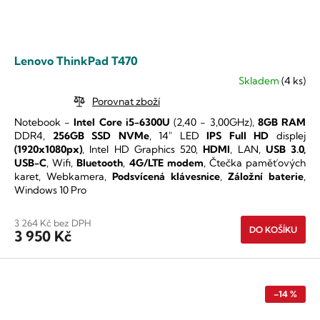
Lenovo ThinkPad T470
Skladem
(4 ks)
Průměrné
hodnocení
Porovnat zboží
produktu
Notebook -
Intel Core i5-6300U
(2,40 - 3,00GHz),
8GB RAM
je
DDR4,
256GB SSD NVMe
, 14" LED
IPS
Full HD
displej
5,0
(1920x1080px)
, Intel HD Graphics 520,
HDMI
, LAN,
USB 3.0,
z
USB-C
, Wifi,
Bluetooth
,
4G/LTE modem
, Čtečka paměťových
5
karet, Webkamera,
Podsvícená klávesnice
,
Záložní baterie
,
hvězdiček.
Windows 10 Pro
3 264 Kč bez DPH
DO KOŠÍKU
3 950 Kč
–14 %