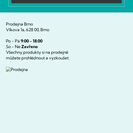
u
Prodejna Brno
Vlkova 1a, 628 00, Brno
Po - Pá
9:00 - 18:00
So - Ne
Zavřeno
Všechny produkty si na prodejně
můžete prohlédnout a vyzkoušet.