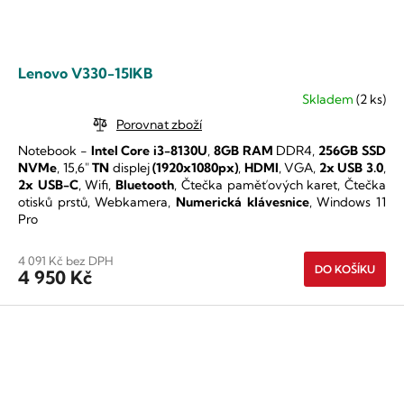
Lenovo V330-15IKB
Skladem
(2 ks)
Průměrné
hodnocení
Porovnat zboží
produktu
Notebook -
Intel Core i3-8130U
,
8GB RAM
DDR4,
256GB SSD
je
NVMe
,
15,6"
TN
displej
(1920x1080px)
,
HDMI
, VGA,
2x USB 3.0
,
5,0
2x USB-C
, Wifi,
Bluetooth
, Čtečka paměťových karet, Čtečka
z
otisků prstů, Webkamera,
Numerická klávesnice
, Windows 11
5
Pro
hvězdiček.
4 091 Kč bez DPH
DO KOŠÍKU
4 950 Kč