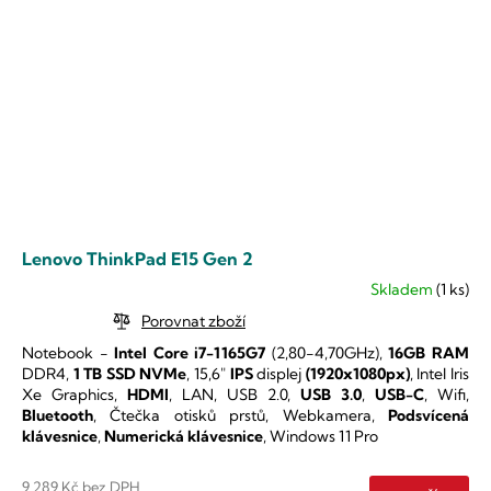
Lenovo ThinkPad E15 Gen 2
Skladem
(1 ks)
Průměrné
hodnocení
Porovnat zboží
produktu
Notebook -
Intel Core i7-1165G7
(2,80-4,70GHz),
16GB RAM
je
DDR4,
1 TB SSD NVMe
,
15,6"
IPS
displej
(1920x1080px)
,
Intel Iris
5,0
Xe Graphics
,
HDMI
, LAN, USB 2.0,
USB 3.0
,
USB-C
, Wifi,
z
Bluetooth
, Čtečka otisků prstů, Webkamera,
Podsvícená
5
klávesnice
,
Numerická klávesnice
, Windows 11 Pro
hvězdiček.
9 289 Kč bez DPH