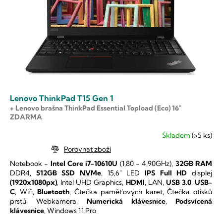
r
u
o
k
d
t
u
ů
k
t
ů
Lenovo ThinkPad T15 Gen 1
+ Lenovo brašna ThinkPad Essential Topload (Eco) 16"
ZDARMA
Skladem
(>5 ks)
Průměrné
hodnocení
Porovnat zboží
produktu
Notebook -
Intel Core i7-10610U
(1,80 - 4,90GHz),
32GB RAM
je
DDR4,
512GB SSD NVMe
, 15,6" LED
IPS
Full HD
displej
5,0
(1920x1080px)
, Intel UHD Graphics,
HDMI
, LAN,
USB 3.0
,
USB-
z
C
, Wifi,
Bluetooth
, Čtečka paměťových karet, Čtečka otisků
5
prstů, Webkamera,
Numerická klávesnice
,
Podsvícená
hvězdiček.
klávesnice
, Windows 11 Pro