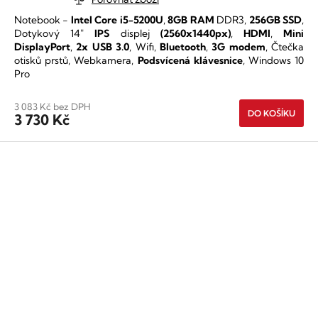
produktu
Notebook -
Intel Core i5-5200U
,
8GB RAM
DDR3,
256GB SSD
,
je
Dotykový 14"
IPS
displej
(2560x1440px)
,
HDMI
,
Mini
5,0
DisplayPort
,
2x USB 3.0
, Wifi,
Bluetooth
,
3G modem
, Čtečka
z
otisků prstů, Webkamera,
Podsvícená klávesnice
, Windows 10
5
Pro
hvězdiček.
3 083 Kč bez DPH
DO KOŠÍKU
3 730 Kč