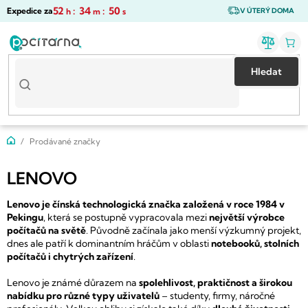
Přejít
52
:
34
:
49
Expedice za
h
m
s
V ÚTERÝ DOMA
na
obsah
Hledat
Domů
Prodávané značky
LENOVO
Lenovo je čínská technologická značka založená v roce 1984 v
Pekingu
, která se postupně vypracovala mezi
největší výrobce
počítačů na světě
. Původně začínala jako menší výzkumný projekt,
dnes ale patří k dominantním hráčům v oblasti
notebooků, stolních
počítačů i chytrých zařízení
.
Lenovo je známé důrazem na
spolehlivost, praktičnost a širokou
nabídku pro různé typy uživatelů
– studenty, firmy, náročné