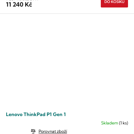
DO KOŠÍKU
11 240 Kč
Lenovo ThinkPad P1 Gen 1
Skladem
(1 ks)
Průměrné
hodnocení
Porovnat zboží