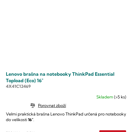
Lenovo brašna na notebooky ThinkPad Essential
Topload (Eco) 16"
4X41C12469
Skladem
(>5 ks)
Průměrné
hodnocení
Porovnat zboží
produktu
Velmi praktická brašna Lenovo ThinkPad určená pro notebooky
je
do velikosti
16"
.
5,0
z
5