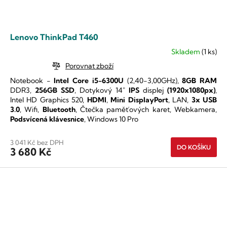
Lenovo ThinkPad T460
Skladem
(1 ks)
Průměrné
hodnocení
Porovnat zboží
produktu
Notebook -
Intel Core i5-6300U
(2,40-3,00GHz),
8GB RAM
je
DDR3,
256GB SSD
,
Dotykový 14"
IPS
displej
(1920x1080px)
,
5,0
Intel HD Graphics 520
,
HDMI
,
Mini DisplayPort
, LAN,
3x USB
z
3.0
, Wifi,
Bluetooth
, Čtečka paměťových karet, Webkamera,
5
Podsvícená klávesnice
, Windows 10 Pro
hvězdiček.
3 041 Kč bez DPH
DO KOŠÍKU
3 680 Kč