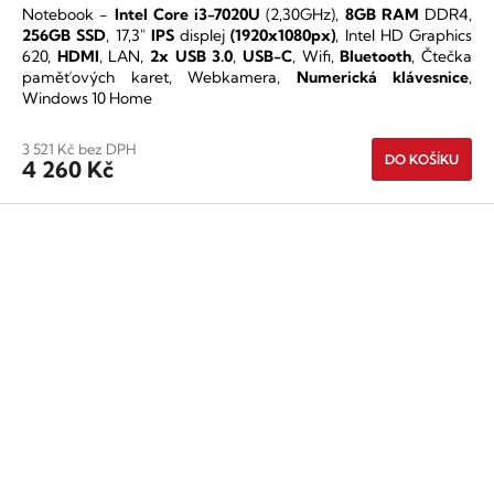
Notebook -
Intel Core i3-7020U
(2,30GHz),
8GB RAM
DDR4,
je
256GB SSD
,
17,3"
IPS
displej
(1920x1080px)
,
Intel HD Graphics
5,0
620
,
HDMI
, LAN,
2x USB 3.0
,
USB-C
, Wifi,
Bluetooth
, Čtečka
z
paměťových karet, Webkamera,
Numerická klávesnice
,
5
Windows 10 Home
hvězdiček.
3 521 Kč bez DPH
DO KOŠÍKU
4 260 Kč