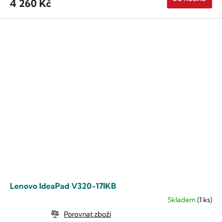
4 260 Kč
Lenovo IdeaPad V320-17IKB
Skladem
(1 ks)
Průměrné
hodnocení
Porovnat zboží
produktu