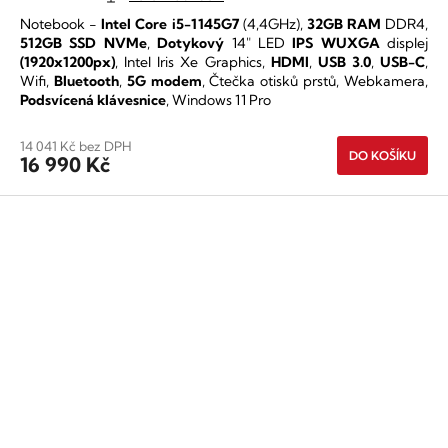
produktu
Notebook -
Intel Core i5-1145G7
(4,4GHz),
32GB RAM
DDR4,
je
512GB SSD NVMe
,
Dotykový
14" LED
IPS
WUXGA
displej
5,0
(1920x1200px)
, Intel Iris Xe Graphics,
HDMI
,
USB 3.0
,
USB-C
,
z
Wifi,
Bluetooth
,
5G modem
, Čtečka otisků prstů, Webkamera,
5
Podsvícená klávesnice
, Windows 11 Pro
hvězdiček.
14 041 Kč bez DPH
DO KOŠÍKU
16 990 Kč