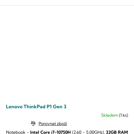
Lenovo ThinkPad P1 Gen 3
Skladem
(1 ks)
Průměrné
hodnocení
Porovnat zboží
produktu
Notebook -
Intel Core i7-10750H
(2,60 - 5,00GHz),
32GB RAM
je