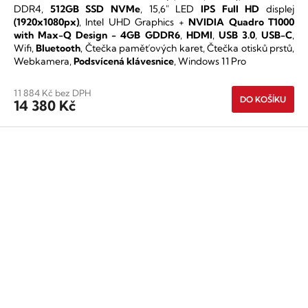
DDR4,
512GB SSD NVMe
, 15,6" LED
IPS
Full HD
displej
5,0
(1920x1080px)
, Intel UHD Graphics +
NVIDIA Quadro T1000
z
with Max-Q Design - 4GB GDDR6
,
HDMI
,
USB 3.0
,
USB-C
,
5
Wifi,
Bluetooth
, Čtečka paměťových karet, Čtečka otisků prstů,
hvězdiček.
Webkamera,
Podsvícená klávesnice
, Windows 11 Pro
11 884 Kč bez DPH
DO KOŠÍKU
14 380 Kč