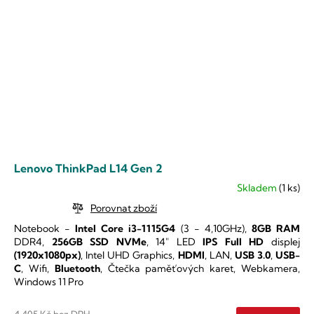
Lenovo ThinkPad L14 Gen 2
Skladem
(1 ks)
Průměrné
hodnocení
Porovnat zboží
produktu
Notebook -
Intel Core i3-1115G4
(3 - 4,10GHz),
8GB RAM
je
DDR4,
256GB SSD NVMe
, 14" LED
IPS
Full HD
displej
5,0
(1920x1080px)
, Intel UHD Graphics,
HDMI
, LAN,
USB 3.0
,
USB-
z
C
, Wifi,
Bluetooth
, Čtečka paměťových karet, Webkamera,
5
Windows 11 Pro
hvězdiček.
4 405 Kč bez DPH