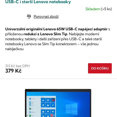
USB-C i starší Lenovo notebooky
Skladem
(>5 ks)
Průměrné
hodnocení
Porovnat zboží
produktu
je
Univerzální originální Lenovo 65W USB-C napájecí adaptér
s
5,0
přiloženou
redukcí z Lenovo Slim Tip
. Nabíjejte moderní
z
notebooky, tablety i další zařízení přes USB-C a také starší
5
notebooky Lenovo se Slim Tip konektorem – vše jednou
hvězdiček.
nabíječkou
313 Kč bez DPH
DO KOŠÍKU
379 Kč