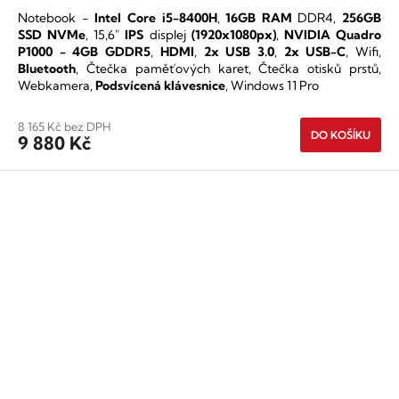
produktu
Notebook -
Intel Core i5-8400H
,
16GB RAM
DDR4,
256GB
je
SSD NVMe
,
15,6"
IPS
displej
(1920x1080px)
,
NVIDIA Quadro
5,0
P1000 - 4GB GDDR5
,
HDMI
,
2x USB 3.0
,
2x USB-C
, Wifi,
z
Bluetooth
, Čtečka paměťových karet, Čtečka otisků prstů,
5
Webkamera,
Podsvícená klávesnice
, Windows 11 Pro
hvězdiček.
8 165 Kč bez DPH
DO KOŠÍKU
9 880 Kč