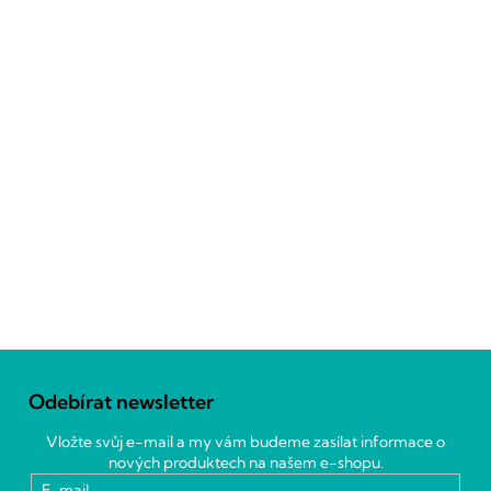
Z
á
Odebírat newsletter
p
a
Vložte svůj e-mail a my vám budeme zasílat informace o
t
nových produktech na našem e-shopu.
í
E-mail