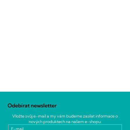
Z
á
Odebírat newsletter
p
a
Vložte svůj e-mail a my vám budeme zasílat informace o
t
nových produktech na našem e-shopu.
í
E-mail