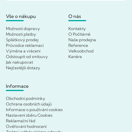
Vše o nákupu
O nás
Možnosti dopravy
Kontakty
Možnosti platby
O Počítárně
Splátkový prodej
Naše prodejna
Průvodce reklamací
Reference
Výměna a vrácení
Velkoobchod
Odstoupit od smlouvy
Kariéra
Jak nakupovat
Nejčastější dotazy
Informace
Obchodní podmínky
Ochrana osobních údajů
Informace o používání cookies
Nastavení sběru Cookies
Reklamační řád
Ověřování hodnocení
Zpětný odběr elektro odpadu