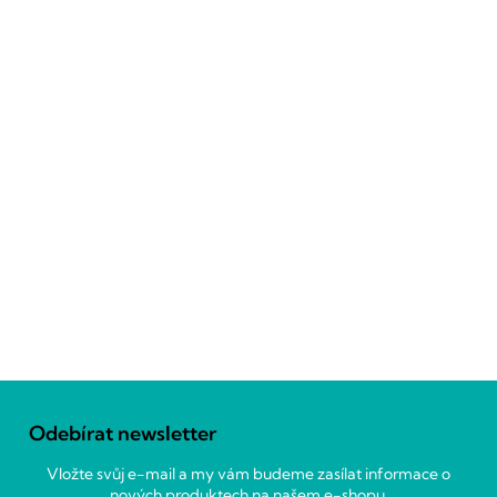
Z
á
Odebírat newsletter
p
a
Vložte svůj e-mail a my vám budeme zasílat informace o
t
nových produktech na našem e-shopu.