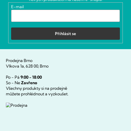
í
E-mail
Přihlásit se
Prodejna Brno
Vlkova 1a, 628 00, Brno
Po - Pá
9:00 - 18:00
So - Ne
Zavřeno
Všechny produkty si na prodejně
můžete prohlédnout a vyzkoušet.