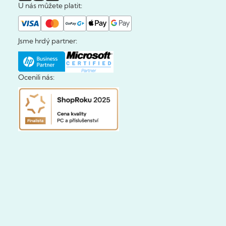
U nás můžete platit:
Jsme hrdý partner:
Ocenili nás: