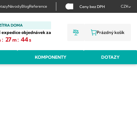
tazy
Návody
Blog
Reference
CZK
Ceny bez DPH
ZÍTRA DOMA
í expedice objednávek za
Prázdný košík
NÁKUPNÍ KOŠ
:
27
:
43
h
m
s
KOMPONENTY
DOTAZY