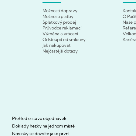
Možnosti dopravy
Konta
Možnosti platby
O Počí
Splátkový prodej
Naše p
Průvodce reklamací
Refer
Výměna a vrácení
Velko
Odstoupit od smlouvy
Kariér
Jak nakupovat
Nejčastější dotazy
Přehled o stavu objednávek
Doklady hezky na jednom místě
Novinky se dozvíte jako první