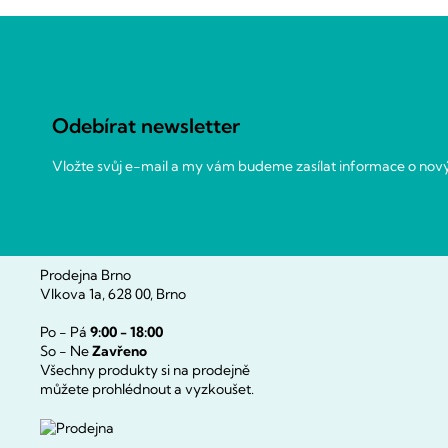
Z
á
p
a
Odebírat newsletter
t
í
Vložte svůj e-mail a my vám budeme zasílat informace o no
Prodejna Brno
Vlkova 1a, 628 00, Brno
Po - Pá
9:00 - 18:00
So - Ne
Zavřeno
Všechny produkty si na prodejně
můžete prohlédnout a vyzkoušet.