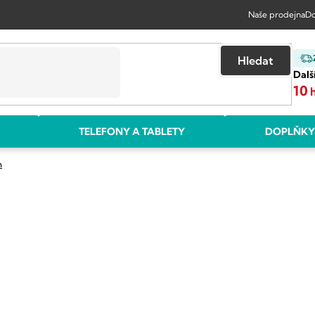
Naše prodejna
Do
Hledat
Dalš
10
TELEFONY A TABLETY
DOPLŇKY
m