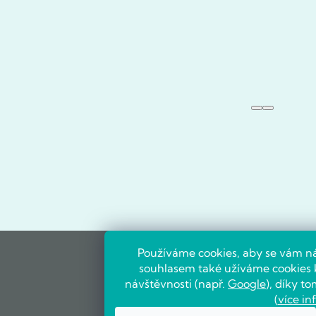
Používáme cookies, aby se vám ná
souhlasem také užíváme cookies k
návštěvnosti (např.
Google
), díky 
(
více in