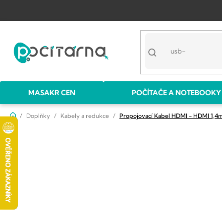
Přejít
na
obsah
MASAKR CEN
POČÍTAČE A NOTEBOOKY
Domů
Doplňky
Kabely a redukce
Propojovací Kabel HDMI - HDMI 1,4