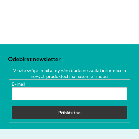
Z
á
Odebírat newsletter
p
a
Vložte svůj e-mail a my vám budeme zasílat informace o
t
nových produktech na našem e-shopu.
í
E-mail
Přihlásit se