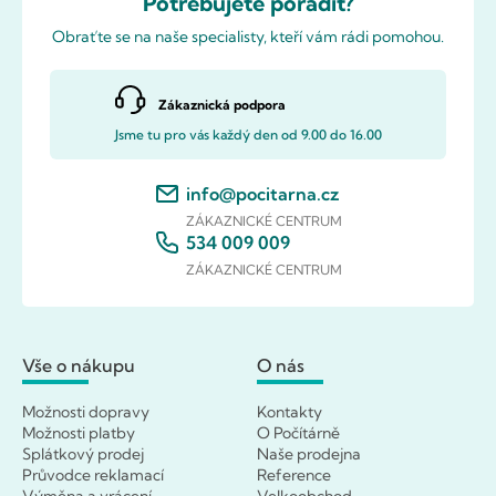
Potřebujete poradit?
Obraťte se na naše specialisty, kteří vám rádi pomohou.
Zákaznická podpora
Jsme tu pro vás každý den od 9.00 do 16.00
info@pocitarna.cz
ZÁKAZNICKÉ CENTRUM
534 009 009
ZÁKAZNICKÉ CENTRUM
Vše o nákupu
O nás
Možnosti dopravy
Kontakty
Možnosti platby
O Počítárně
Splátkový prodej
Naše prodejna
Průvodce reklamací
Reference
Výměna a vrácení
Velkoobchod