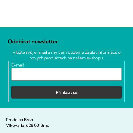
Z
á
Odebírat newsletter
p
a
Vložte svůj e-mail a my vám budeme zasílat informace o
t
nových produktech na našem e-shopu.
í
E-mail
Přihlásit se
Prodejna Brno
Vlkova 1a, 628 00, Brno