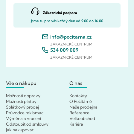
Zákaznická podpora
Jsme tu pro vás každý den od 9.00 do 16.00
info@pocitarna.cz
ZÁKAZNICKÉ CENTRUM
534 009 009
ZÁKAZNICKÉ CENTRUM
Vše o nákupu
O nás
Možnosti dopravy
Kontakty
Možnosti platby
O Počítárně
Splátkový prodej
Naše prodejna
Průvodce reklamací
Reference
Výměna a vrácení
Velkoobchod
Odstoupit od smlouvy
Kariéra
Jak nakupovat