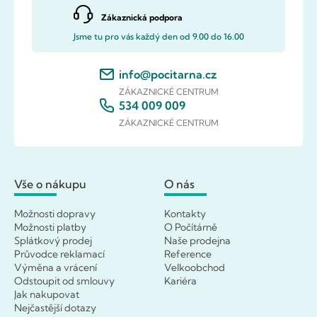
Zákaznická podpora
Jsme tu pro vás každý den od 9.00 do 16.00
info@pocitarna.cz
ZÁKAZNICKÉ CENTRUM
534 009 009
ZÁKAZNICKÉ CENTRUM
Vše o nákupu
O nás
Možnosti dopravy
Kontakty
Možnosti platby
O Počítárně
Splátkový prodej
Naše prodejna
Průvodce reklamací
Reference
Výměna a vrácení
Velkoobchod
Odstoupit od smlouvy
Kariéra
Jak nakupovat
Nejčastější dotazy