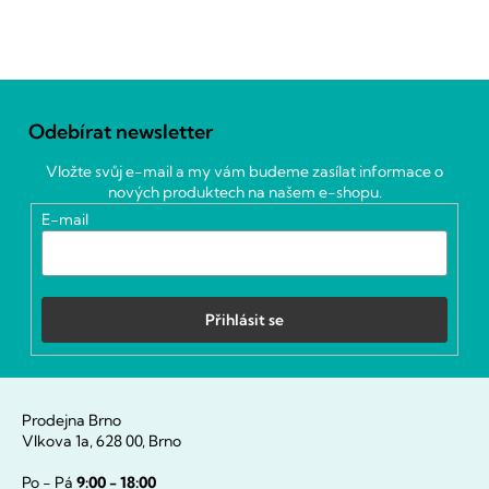
Z
á
Odebírat newsletter
p
a
Vložte svůj e-mail a my vám budeme zasílat informace o
t
nových produktech na našem e-shopu.
í
E-mail
Přihlásit se
Prodejna Brno
Vlkova 1a, 628 00, Brno
Po - Pá
9:00 - 18:00