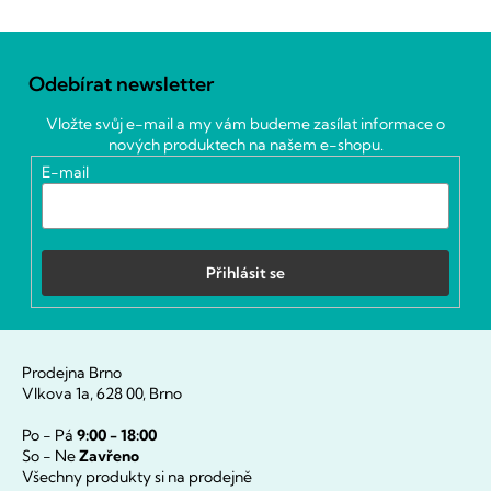
Z
á
Odebírat newsletter
p
a
Vložte svůj e-mail a my vám budeme zasílat informace o
t
nových produktech na našem e-shopu.
í
E-mail
Přihlásit se
Prodejna Brno
Vlkova 1a, 628 00, Brno
Po - Pá
9:00 - 18:00
So - Ne
Zavřeno
Všechny produkty si na prodejně