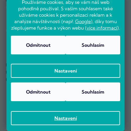
Ocenili nás:
Používáme cookies, aby se vám náš web
pohodlně používal. S vaším souhlasem také
užíváme cookies k personalizaci reklam a k
analýze návštěvnosti (např.
Google
), díky tomu
zlepšujeme funkce a výkon webu (
více informací
).
Odmítnout
Souhlasím
Přehled o stavu objednávek
Nastavení
Doklady hezky na jednom místě
Novinky se dozvíte jako první
Odmítnout
Souhlasím
Nastavení