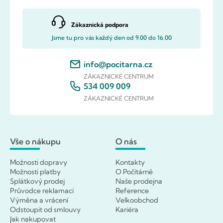
Zákaznická podpora
Jsme tu pro vás každý den od 9.00 do 16.00
info@pocitarna.cz
ZÁKAZNICKÉ CENTRUM
534 009 009
ZÁKAZNICKÉ CENTRUM
Vše o nákupu
O nás
Možnosti dopravy
Kontakty
Možnosti platby
O Počítárně
Splátkový prodej
Naše prodejna
Průvodce reklamací
Reference
Výměna a vrácení
Velkoobchod
Odstoupit od smlouvy
Kariéra
Jak nakupovat