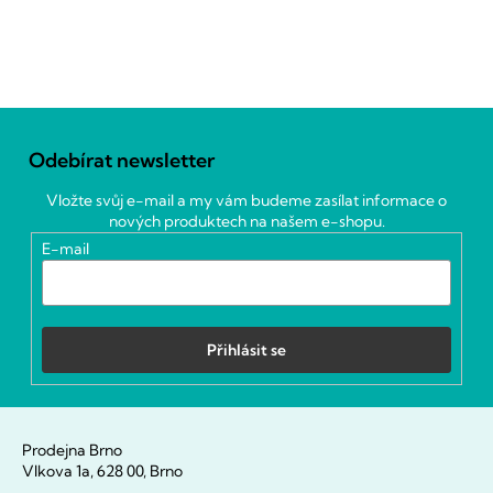
Z
á
Odebírat newsletter
p
a
Vložte svůj e-mail a my vám budeme zasílat informace o
t
nových produktech na našem e-shopu.
í
E-mail
Přihlásit se
Prodejna Brno
Vlkova 1a, 628 00, Brno