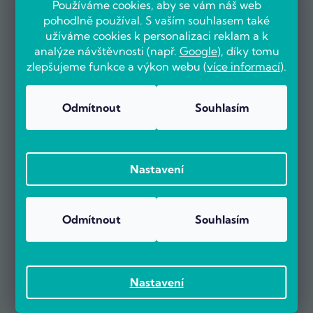
Používáme cookies, aby se vám náš web
pohodlně používal. S vaším souhlasem také
užíváme cookies k personalizaci reklam a k
analýze návštěvnosti (např.
Google
), díky tomu
zlepšujeme funkce a výkon webu (
více informací
).
Odmítnout
Souhlasím
OVĚŘENO ZÁKAZNÍKY
Nastavení
Už více než 5000 zákazníků nás doporučuje na základě recenzí
na portálu Heureka.cz.
Zobrazit více než 5000 recenzí na Heureka.cz
Odmítnout
Souhlasím
Recenze zákazníků z Heureky
Nastavení