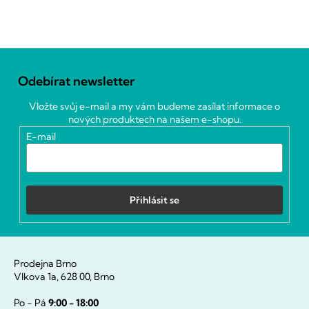
Z
á
Odebírat newsletter
p
a
Vložte svůj e-mail a my vám budeme zasílat informace o
t
nových produktech na našem e-shopu.
í
E-mail
Přihlásit se
Prodejna Brno
Vlkova 1a, 628 00, Brno
Po - Pá
9:00 - 18:00