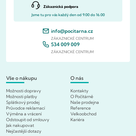
Zákaznická podpora
Jsme tu pro vás každý den od 9.00 do 16.00
info@pocitarna.cz
ZÁKAZNICKÉ CENTRUM
534 009 009
ZÁKAZNICKÉ CENTRUM
Vše o nákupu
O nás
Možnosti dopravy
Kontakty
Možnosti platby
O Počítárně
Splátkový prodej
Naše prodejna
Průvodce reklamací
Reference
Výměna a vrácení
Velkoobchod
Odstoupit od smlouvy
Kariéra
Jak nakupovat
Nejčastější dotazy