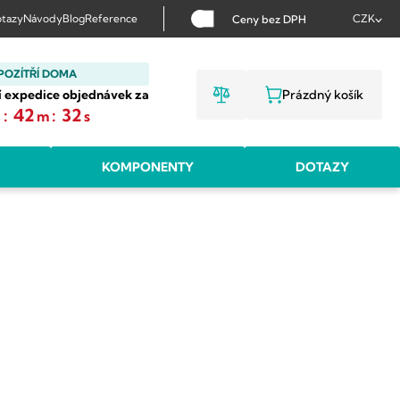
tazy
Návody
Blog
Reference
CZK
Ceny bez DPH
POZÍTŘÍ DOMA
í expedice objednávek za
Prázdný košík
NÁKUPNÍ KOŠ
:
42
:
31
h
m
s
KOMPONENTY
DOTAZY