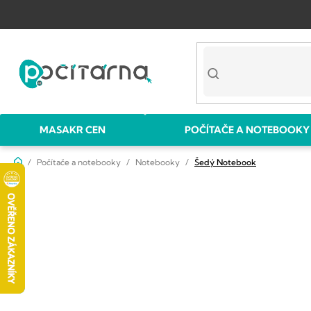
Přejít
na
obsah
MASAKR CEN
POČÍTAČE A NOTEBOOKY
Domů
Počítače a notebooky
Notebooky
Šedý Notebook
P
o
s
t
r
a
n