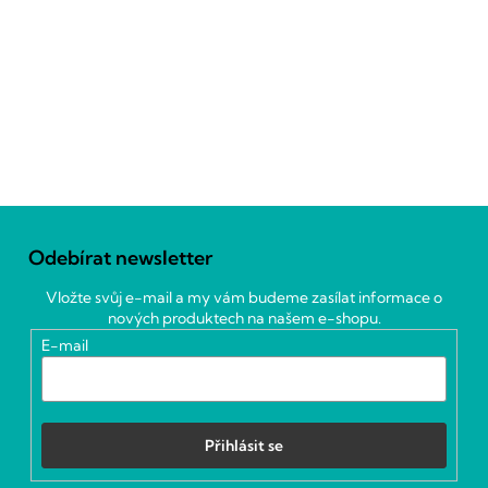
Z
á
Odebírat newsletter
p
a
Vložte svůj e-mail a my vám budeme zasílat informace o
t
nových produktech na našem e-shopu.
í
E-mail
Přihlásit se