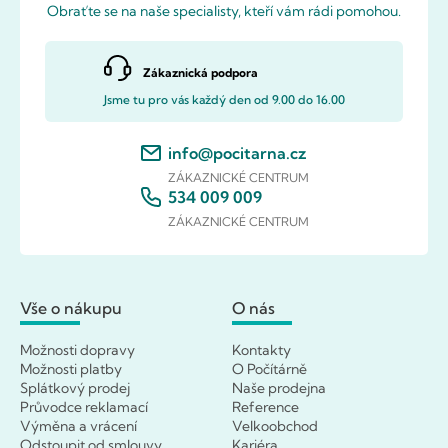
Obraťte se na naše specialisty, kteří vám rádi pomohou.
Zákaznická podpora
Jsme tu pro vás každý den od 9.00 do 16.00
info@pocitarna.cz
ZÁKAZNICKÉ CENTRUM
534 009 009
ZÁKAZNICKÉ CENTRUM
Vše o nákupu
O nás
Možnosti dopravy
Kontakty
Možnosti platby
O Počítárně
Splátkový prodej
Naše prodejna
Průvodce reklamací
Reference
Výměna a vrácení
Velkoobchod
Odstoupit od smlouvy
Kariéra