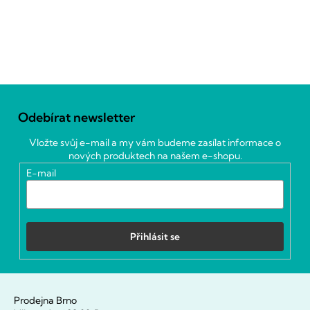
Z
á
Odebírat newsletter
p
a
Vložte svůj e-mail a my vám budeme zasílat informace o
t
nových produktech na našem e-shopu.
í
E-mail
Přihlásit se
Prodejna Brno