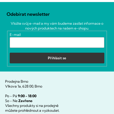
Z
á
Odebírat newsletter
p
a
Vložte svůj e-mail a my vám budeme zasílat informace o
t
nových produktech na našem e-shopu.
í
E-mail
Přihlásit se
Prodejna Brno
Vlkova 1a, 628 00, Brno
Po - Pá
9:00 - 18:00
So - Ne
Zavřeno
Všechny produkty si na prodejně
můžete prohlédnout a vyzkoušet.