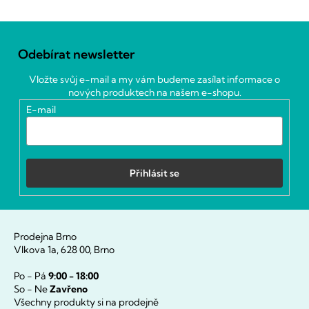
Z
á
Odebírat newsletter
p
a
Vložte svůj e-mail a my vám budeme zasílat informace o
t
nových produktech na našem e-shopu.
í
E-mail
Přihlásit se
Prodejna Brno
Vlkova 1a, 628 00, Brno
Po - Pá
9:00 - 18:00
So - Ne
Zavřeno
Všechny produkty si na prodejně