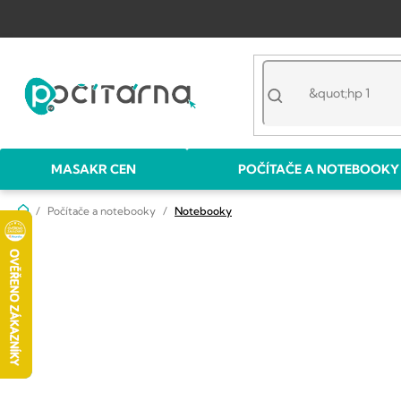
Přejít
na
obsah
MASAKR CEN
POČÍTAČE A NOTEBOOKY
Domů
Počítače a notebooky
Notebooky
P
o
s
t
r
a