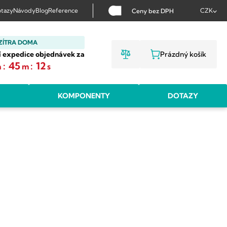
tazy
Návody
Blog
Reference
CZK
Ceny bez DPH
ZÍTRA DOMA
í expedice objednávek za
Prázdný košík
NÁKUPNÍ KOŠ
:
45
:
11
h
m
s
KOMPONENTY
DOTAZY