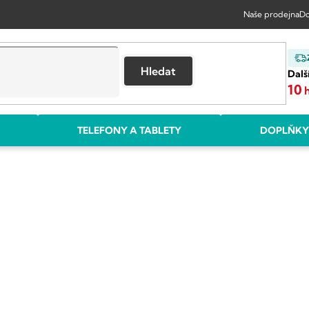
Naše prodejna
Do
Hledat
Dalš
10
TELEFONY A TABLETY
DOPLŇKY