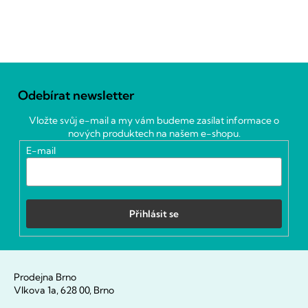
Z
á
Odebírat newsletter
p
a
Vložte svůj e-mail a my vám budeme zasílat informace o
t
nových produktech na našem e-shopu.
í
E-mail
Přihlásit se
Prodejna Brno
Vlkova 1a, 628 00, Brno