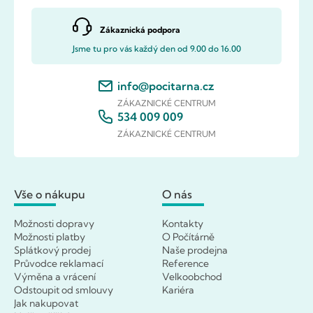
Zákaznická podpora
Jsme tu pro vás každý den od 9.00 do 16.00
info@pocitarna.cz
ZÁKAZNICKÉ CENTRUM
534 009 009
ZÁKAZNICKÉ CENTRUM
Vše o nákupu
O nás
Možnosti dopravy
Kontakty
Možnosti platby
O Počítárně
Splátkový prodej
Naše prodejna
Průvodce reklamací
Reference
Výměna a vrácení
Velkoobchod
Odstoupit od smlouvy
Kariéra
Jak nakupovat