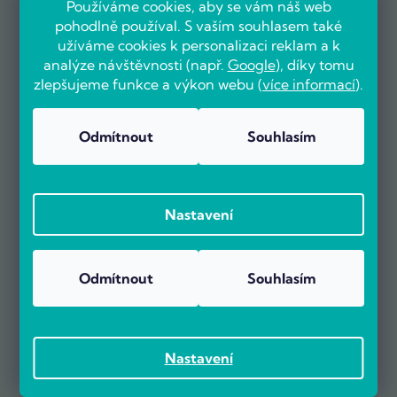
Používáme cookies, aby se vám náš web
pohodlně používal. S vaším souhlasem také
užíváme cookies k personalizaci reklam a k
analýze návštěvnosti (např.
Google
), díky tomu
zlepšujeme funkce a výkon webu (
více informací
).
OVĚŘENO ZÁKAZNÍKY
Odmítnout
Souhlasím
Nastavení
Už více než 5000 zákazníků nás doporučuje na základě recenzí
na portálu Heureka.cz.
Zobrazit více než 5000 recenzí na Heureka.cz
Odmítnout
Souhlasím
Recenze zákazníků z Heureky
Nastavení