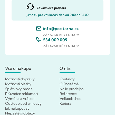
Zákaznická podpora
Jsme tu pro vás každý den od 9.00 do 16.00
info@pocitarna.cz
ZÁKAZNICKÉ CENTRUM
534 009 009
ZÁKAZNICKÉ CENTRUM
Vše o nákupu
O nás
Možnosti dopravy
Kontakty
Možnosti platby
O Počítárně
Splátkový prodej
Naše prodejna
Průvodce reklamací
Reference
Výměna a vrácení
Velkoobchod
Odstoupit od smlouvy
Kariéra
Jak nakupovat
Nejčastější dotazy