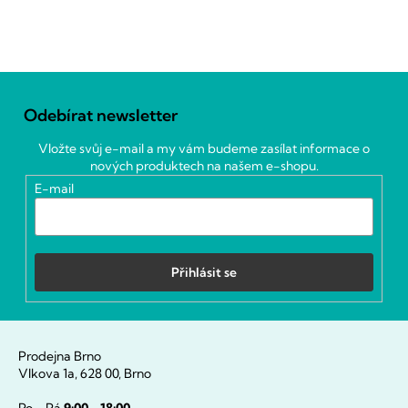
Z
á
Odebírat newsletter
p
a
Vložte svůj e-mail a my vám budeme zasílat informace o
t
nových produktech na našem e-shopu.
í
E-mail
Přihlásit se
Prodejna Brno
Vlkova 1a, 628 00, Brno
Po - Pá
9:00 - 18:00