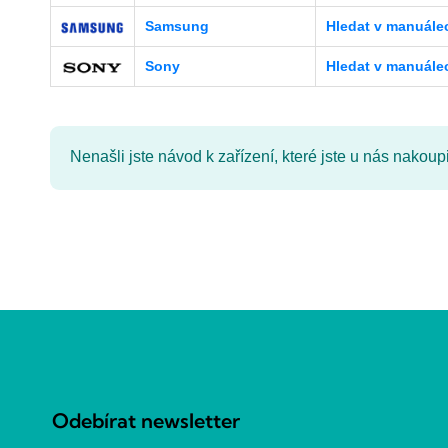
Samsung
Hledat v manuále
Sony
Hledat v manuále
Nenašli jste návod k zařízení, které jste u nás nakoup
Z
á
p
a
Odebírat newsletter
t