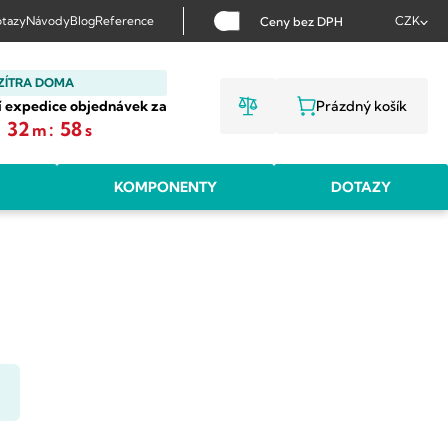
tazy
Návody
Blog
Reference
CZK
Ceny bez DPH
ZÍTRA DOMA
í expedice objednávek za
Prázdný košík
NÁKUPNÍ KOŠ
:
32
:
58
m
s
KOMPONENTY
DOTAZY