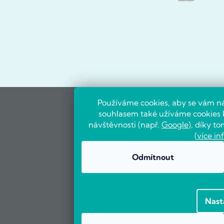
Používáme cookies, aby se vám ná
souhlasem také užíváme cookies k
návštěvnosti (např.
Google
), díky 
(
více in
Odmítnout
Nast