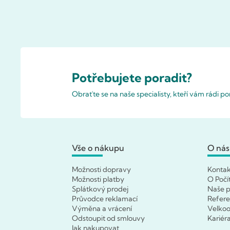
Potřebujete poradit?
Obraťte se na naše specialisty, kteří vám rádi 
Vše o nákupu
O nás
Možnosti dopravy
Konta
Možnosti platby
O Počí
Splátkový prodej
Naše p
Průvodce reklamací
Refer
Výměna a vrácení
Velko
Odstoupit od smlouvy
Kariér
Jak nakupovat