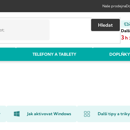
Naše prodejna
Do
Hledat
Dalš
3
h
TELEFONY A TABLETY
DOPLŇKY
y
Jak aktivovat Windows
Další tipy a triky