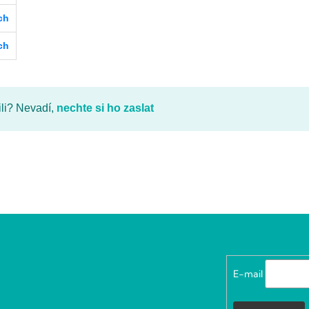
ch
ch
ili? Nevadí,
nechte si ho zaslat
E-mail