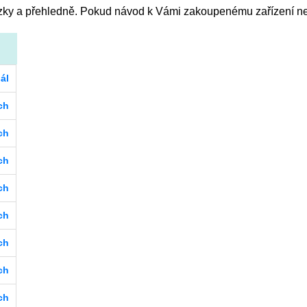
ky a přehledně. Pokud návod k Vámi zakoupenému zařízení ne
ál
ch
ch
ch
ch
ch
ch
ch
ch