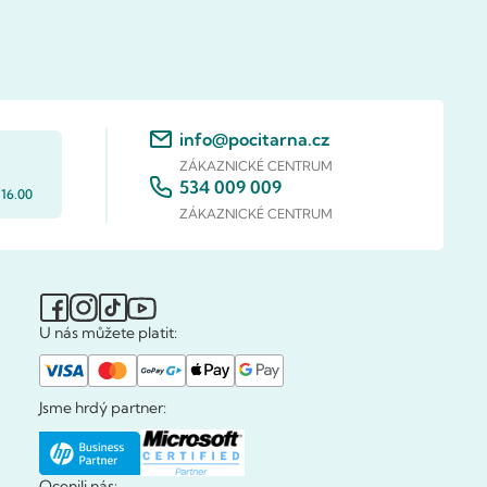
info@pocitarna.cz
ZÁKAZNICKÉ CENTRUM
534 009 009
 16.00
ZÁKAZNICKÉ CENTRUM
U nás můžete platit:
Jsme hrdý partner:
Ocenili nás: