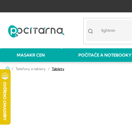
Přejít
na
obsah
MASAKR CEN
POČÍTAČE A NOTEBOOKY
Domů
Telefony a tablety
Tablety
P
o
s
t
r
a
n