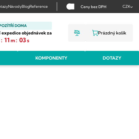
tazy
Návody
Blog
Reference
CZK
Ceny bez DPH
POZÍTŘÍ DOMA
í expedice objednávek za
Prázdný košík
NÁKUPNÍ KOŠ
:
11
:
02
h
m
s
KOMPONENTY
DOTAZY