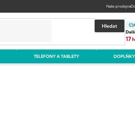
Naše prodejna
Do
Hledat
Dalš
17
TELEFONY A TABLETY
DOPLŇKY