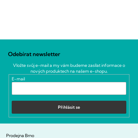
Z
á
Odebírat newsletter
p
a
Vložte svůj e-mail a my vám budeme zasílat informace o
t
nových produktech na našem e-shopu.
í
E-mail
Přihlásit se
Prodejna Brno