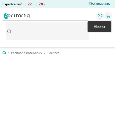
Přejít
7
:
22
:
28
Expedice za
h
m
s
ZÍTRA DOMA
na
obsah
Hledat
Domů
Počítače a notebooky
Počítače