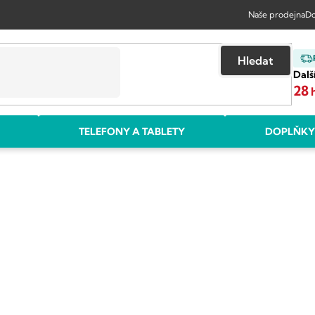
Naše prodejna
Do
Hledat
Dalš
28
TELEFONY A TABLETY
DOPLŇKY