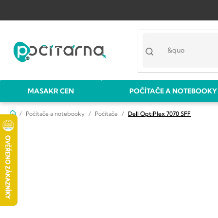
Přejít
na
obsah
MASAKR CEN
POČÍTAČE A NOTEBOOKY
Domů
Počítače a notebooky
Počítače
Dell OptiPlex 7070 SFF