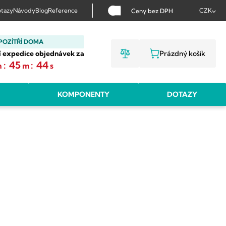
tazy
Návody
Blog
Reference
CZK
Ceny bez DPH
POZÍTŘÍ DOMA
í expedice objednávek za
Prázdný košík
NÁKUPNÍ KOŠ
:
45
:
43
h
m
s
KOMPONENTY
DOTAZY