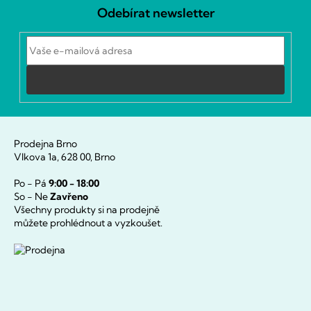
á
Odebírat newsletter
p
a
t
í
Přihlásit
se
Prodejna Brno
Vlkova 1a, 628 00, Brno
Po - Pá
9:00 - 18:00
So - Ne
Zavřeno
Všechny produkty si na prodejně
můžete prohlédnout a vyzkoušet.