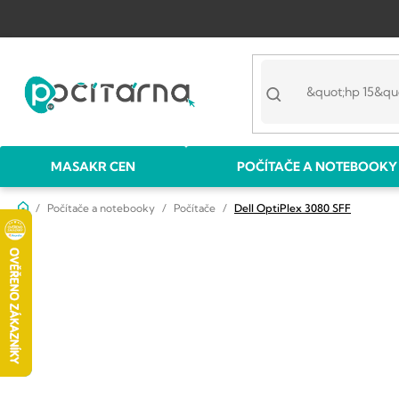
Přejít
na
obsah
MASAKR CEN
POČÍTAČE A NOTEBOOKY
Domů
Počítače a notebooky
Počítače
Dell OptiPlex 3080 SFF