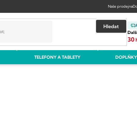
Naše prodejna
Do
Hledat
Dalš
30
TELEFONY A TABLETY
DOPLŇKY