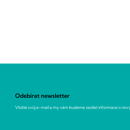
Z
á
p
a
Odebírat newsletter
t
í
Vložte svůj e-mail a my vám budeme zasílat informace o no