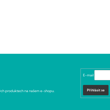
E-mail
Přihlásit se
vých produktech na našem e-shopu.