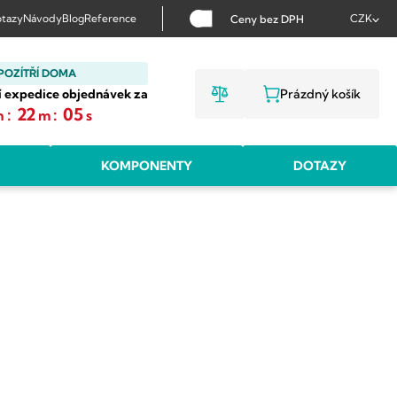
tazy
Návody
Blog
Reference
CZK
Ceny bez DPH
POZÍTŘÍ DOMA
í expedice objednávek za
Prázdný košík
NÁKUPNÍ KOŠ
:
22
:
04
h
m
s
KOMPONENTY
DOTAZY