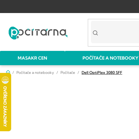
Přejít
na
obsah
MASAKR CEN
POČÍTAČE A NOTEBOOKY
Domů
Počítače a notebooky
Počítače
Dell OptiPlex 3080 SFF