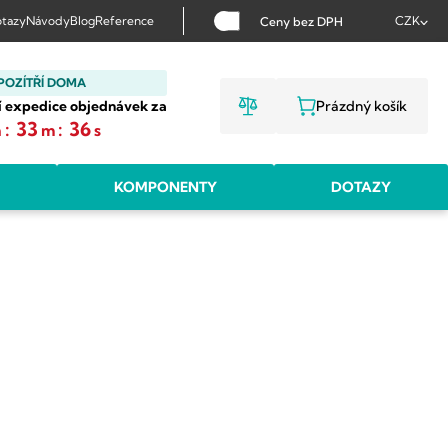
tazy
Návody
Blog
Reference
CZK
Ceny bez DPH
POZÍTŘÍ DOMA
í expedice objednávek za
Prázdný košík
NÁKUPNÍ KOŠ
:
33
:
35
h
m
s
KOMPONENTY
DOTAZY