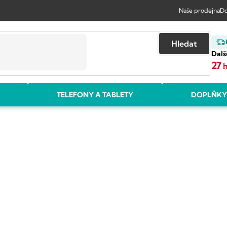
Naše prodejna
Do
Hledat
Dalš
27
TELEFONY A TABLETY
DOPLŇKY