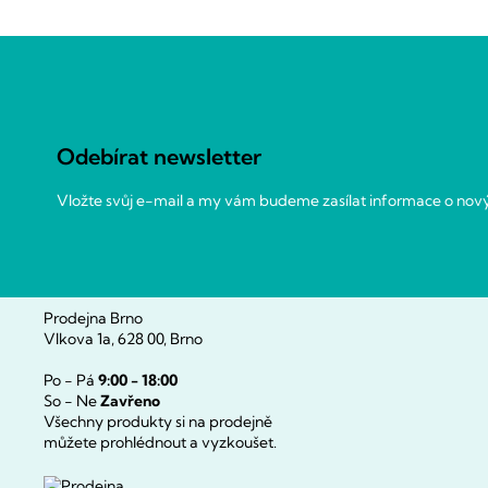
Z
á
p
a
Odebírat newsletter
t
í
Vložte svůj e-mail a my vám budeme zasílat informace o no
Prodejna Brno
Vlkova 1a, 628 00, Brno
Po - Pá
9:00 - 18:00
So - Ne
Zavřeno
Všechny produkty si na prodejně
můžete prohlédnout a vyzkoušet.