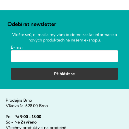
Z
á
Odebírat newsletter
p
a
Vložte svůj e-mail a my vám budeme zasílat informace o
t
nových produktech na našem e-shopu.
í
E-mail
Přihlásit se
Prodejna Brno
Vlkova 1a, 628 00, Brno
Po - Pá
9:00 - 18:00
So - Ne
Zavřeno
Všechny produkty si na prodejně