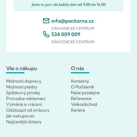
Jsme tu pro vás každý den od 9.00 do 16.00
info@pocitarna.cz
ZÁKAZNICKÉ CENTRUM
534 009 009
ZÁKAZNICKÉ CENTRUM
Vše o nákupu
O nás
Možnosti dopravy
Kontakty
Možnosti platby
O Počítárně
Splátkový prodej
Naše prodejna
Průvodce reklamací
Reference
Výměna a vrácení
Velkoobchod
Odstoupit od smlouvy
Kariéra
Jak nakupovat
Nejčastější dotazy