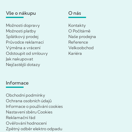
Vše o nákupu
O nás
Možnosti dopravy
Kontakty
Možnosti platby
O Počítárně
Splátkový prodej
Naše prodejna
Průvodce reklamací
Reference
Výměna a vrácení
Velkoobchod
Odstoupit od smlouvy
Kariéra
Jak nakupovat
Nejčastější dotazy
Informace
Obchodní podmínky
Ochrana osobních údajů
Informace o používání cookies
Nastavení sběru Cookies
Reklamační řád
Ověřování hodnocení
Zpětný odběr elektro odpadu