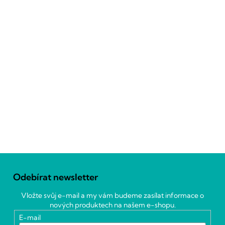
Z
á
Odebírat newsletter
p
a
Vložte svůj e-mail a my vám budeme zasílat informace o
t
nových produktech na našem e-shopu.
í
E-mail