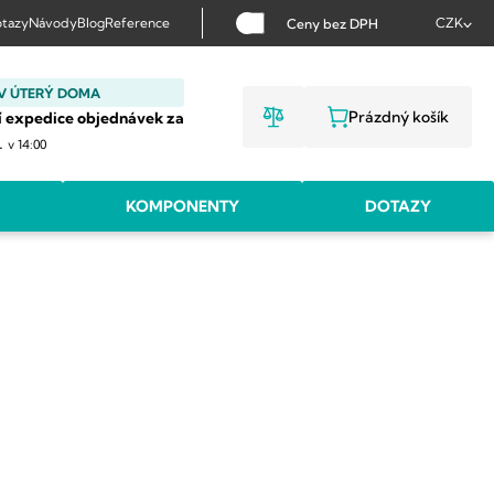
tazy
Návody
Blog
Reference
CZK
Ceny bez DPH
V ÚTERÝ DOMA
Prázdný košík
í expedice objednávek za
NÁKUPNÍ KOŠ
.
v 14:00
KOMPONENTY
DOTAZY