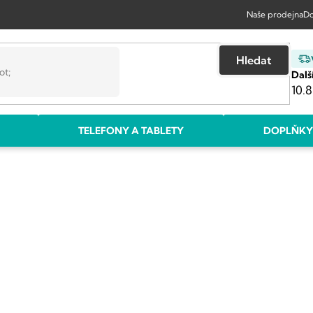
Naše prodejna
Do
Hledat
Dalš
10.8
TELEFONY A TABLETY
DOPLŇKY