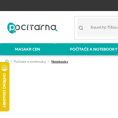
Přejít
na
obsah
MASAKR CEN
POČÍTAČE A NOTEBOOKY
Domů
Počítače a notebooky
Notebooky
P
o
s
t
r
a
n