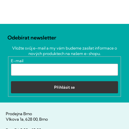
Z
á
Odebírat newsletter
p
a
Vložte svůj e-mail a my vám budeme zasílat informace o
t
nových produktech na našem e-shopu.
í
E-mail
Přihlásit se
Prodejna Brno
Vlkova 1a, 628 00, Brno