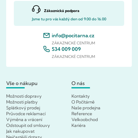
Zákaznická podpora
Jsme tu pro vás každý den od 9.00 do 16.00
info@pocitarna.cz
ZÁKAZNICKÉ CENTRUM
534 009 009
ZÁKAZNICKÉ CENTRUM
Vše o nákupu
O nás
Možnosti dopravy
Kontakty
Možnosti platby
O Počítárně
Splátkový prodej
Naše prodejna
Průvodce reklamací
Reference
Výměna a vrácení
Velkoobchod
Odstoupit od smlouvy
Kariéra
Jak nakupovat
Nejčastější dotazy