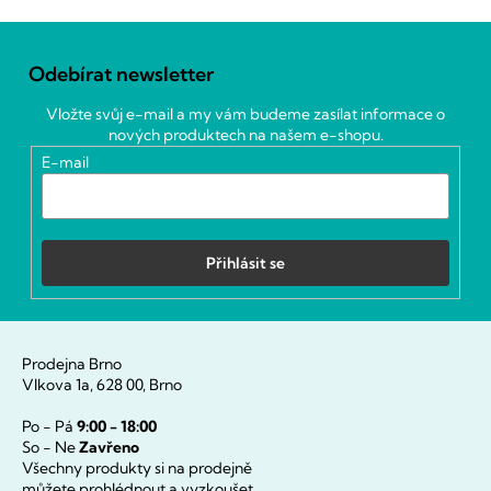
Z
á
Odebírat newsletter
p
a
Vložte svůj e-mail a my vám budeme zasílat informace o
t
nových produktech na našem e-shopu.
í
E-mail
Přihlásit se
Prodejna Brno
Vlkova 1a, 628 00, Brno
Po - Pá
9:00 - 18:00
So - Ne
Zavřeno
Všechny produkty si na prodejně
můžete prohlédnout a vyzkoušet.