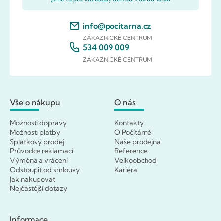
info@pocitarna.cz
ZÁKAZNICKÉ CENTRUM
534 009 009
ZÁKAZNICKÉ CENTRUM
Vše o nákupu
O nás
Možnosti dopravy
Kontakty
Možnosti platby
O Počítárně
Splátkový prodej
Naše prodejna
Průvodce reklamací
Reference
Výměna a vrácení
Velkoobchod
Odstoupit od smlouvy
Kariéra
Jak nakupovat
Nejčastější dotazy
Informace