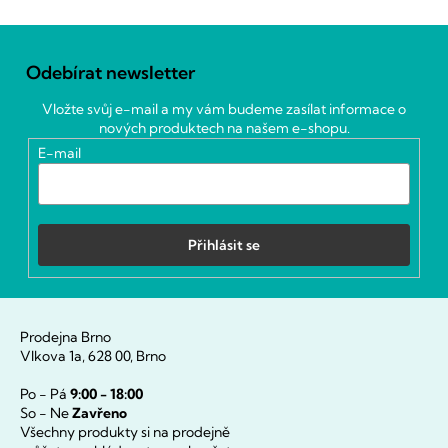
Z
á
Odebírat newsletter
p
a
Vložte svůj e-mail a my vám budeme zasílat informace o
t
nových produktech na našem e-shopu.
í
E-mail
Přihlásit se
Prodejna Brno
Vlkova 1a, 628 00, Brno
Po - Pá
9:00 - 18:00
So - Ne
Zavřeno
Všechny produkty si na prodejně