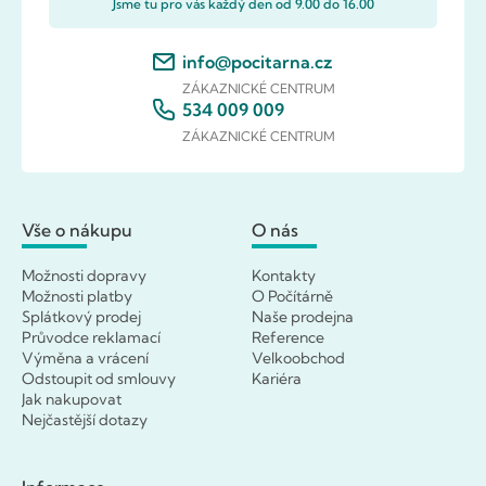
Jsme tu pro vás každý den od 9.00 do 16.00
info@pocitarna.cz
ZÁKAZNICKÉ CENTRUM
534 009 009
ZÁKAZNICKÉ CENTRUM
Vše o nákupu
O nás
Možnosti dopravy
Kontakty
Možnosti platby
O Počítárně
Splátkový prodej
Naše prodejna
Průvodce reklamací
Reference
Výměna a vrácení
Velkoobchod
Odstoupit od smlouvy
Kariéra
Jak nakupovat
Nejčastější dotazy