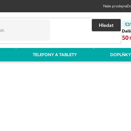
Naše prodejna
Do
Hledat
Dalš
50
TELEFONY A TABLETY
DOPLŇKY