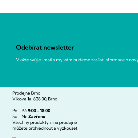
Z
á
p
a
Odebírat newsletter
t
í
Vložte svůj e-mail a my vám budeme zasílat informace o no
Prodejna Brno
Vlkova 1a, 628 00, Brno
Po - Pá
9:00 - 18:00
So - Ne
Zavřeno
Všechny produkty si na prodejně
můžete prohlédnout a vyzkoušet.