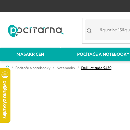
Přejít
na
obsah
MASAKR CEN
POČÍTAČE A NOTEBOOKY
Domů
Počítače a notebooky
Notebooky
Dell Latitude 9430