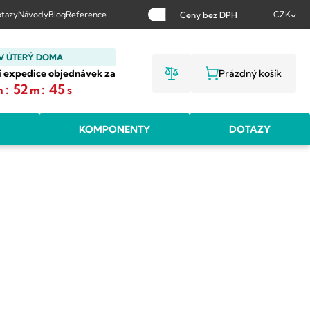
tazy
Návody
Blog
Reference
CZK
Ceny bez DPH
V ÚTERÝ DOMA
í expedice objednávek za
Prázdný košík
NÁKUPNÍ KOŠ
:
52
:
44
h
m
s
KOMPONENTY
DOTAZY