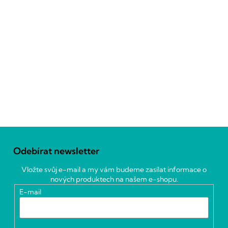
Z
á
Odebírat newsletter
p
a
Vložte svůj e-mail a my vám budeme zasílat informace o
t
nových produktech na našem e-shopu.
í
E-mail