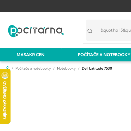
Přejít
na
obsah
MASAKR CEN
POČÍTAČE A NOTEBOOKY
Domů
Počítače a notebooky
Notebooky
Dell Latitude 7530