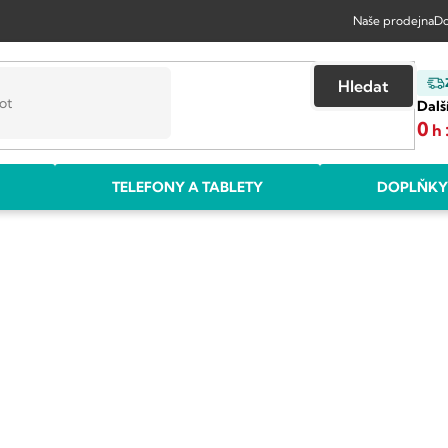
Naše prodejna
Do
Hledat
Dalš
0
h
TELEFONY A TABLETY
DOPLŇKY