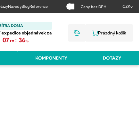
tazy
Návody
Blog
Reference
CZK
Ceny bez DPH
ZÍTRA DOMA
í expedice objednávek za
Prázdný košík
NÁKUPNÍ KOŠ
:
07
:
35
m
s
KOMPONENTY
DOTAZY