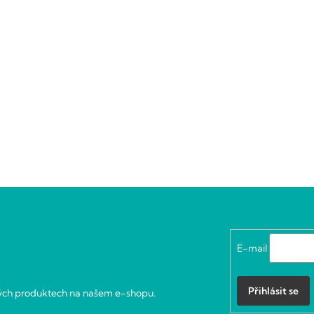
E-mail
Přihlásit se
vých produktech na našem e-shopu.