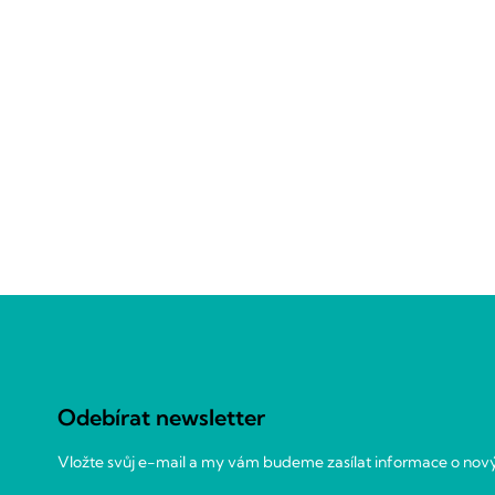
Z
á
p
a
Odebírat newsletter
t
í
Vložte svůj e-mail a my vám budeme zasílat informace o no