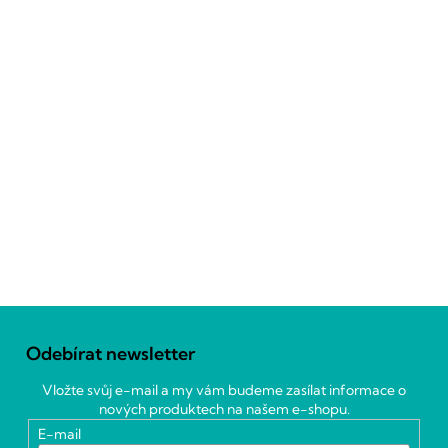
Z
á
Odebírat newsletter
p
a
Vložte svůj e-mail a my vám budeme zasílat informace o
t
nových produktech na našem e-shopu.
í
E-mail