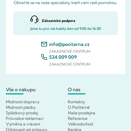
Obraťte se na naše specialisty, kteří vám rádi pomohou.
Zákaznická podpora
Jsme tu pro vás každý den od 9.00 do 16.00
info@pocitarna.cz
ZÁKAZNICKÉ CENTRUM
534 009 009
ZÁKAZNICKÉ CENTRUM
Vše o nákupu
O nás
Možnosti dopravy
Kontakty
Možnosti platby
O Počítárně
Splátkový prodej
Naše prodejna
Průvodce reklamací
Reference
Výměna a vrácení
Velkoobchod
Odstoupit od smlouvy
Kariéra