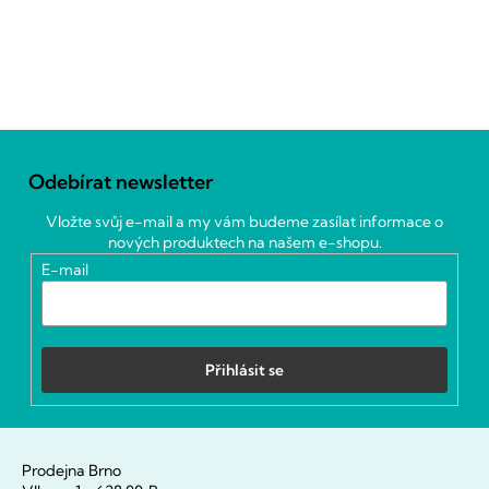
Z
á
Odebírat newsletter
p
a
Vložte svůj e-mail a my vám budeme zasílat informace o
t
nových produktech na našem e-shopu.
í
E-mail
Přihlásit se
Prodejna Brno