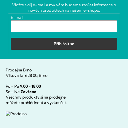
a
Vložte svůj e-mail a my vám budeme zasílat informace o
t
nových produktech na našem e-shopu.
í
E-mail
Přihlásit se
Prodejna Brno
Vlkova 1a, 628 00, Brno
Po - Pá
9:00 - 18:00
So - Ne
Zavřeno
Všechny produkty si na prodejně
můžete prohlédnout a vyzkoušet.