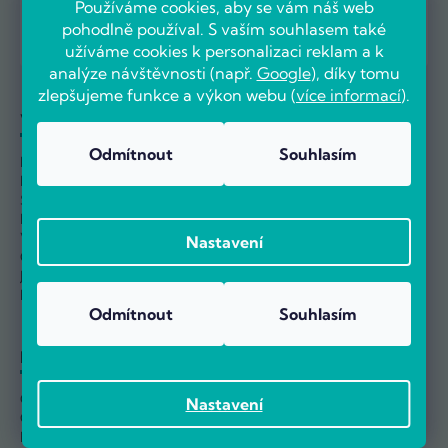
Používáme cookies, aby se vám náš web
534 009 009
pohodlně používal. S vaším souhlasem také
ZÁKAZNICKÉ CENTRUM
užíváme cookies k personalizaci reklam a k
analýze návštěvnosti (např.
Google
), díky tomu
zlepšujeme funkce a výkon webu (
více informací
).
Vše o nákupu
O nás
Odmítnout
Souhlasím
Možnosti dopravy
Kontakty
Možnosti platby
O Počítárně
Splátkový prodej
Naše prodejna
Průvodce reklamací
Reference
Výměna a vrácení
Velkoobchod
Nastavení
Odstoupit od smlouvy
Kariéra
Jak nakupovat
Nejčastější dotazy
Odmítnout
Souhlasím
Informace
Obchodní podmínky
Nastavení
Ochrana osobních údajů
Informace o používání cookies