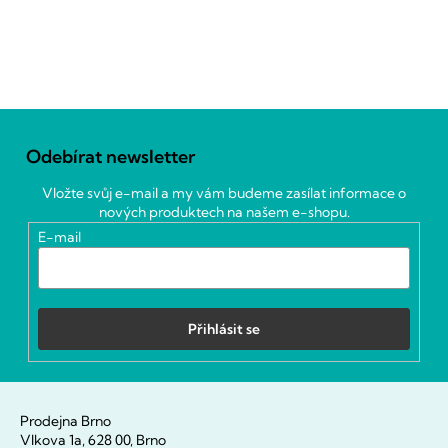
Z
á
Odebírat newsletter
p
a
Vložte svůj e-mail a my vám budeme zasílat informace o
t
nových produktech na našem e-shopu.
í
E-mail
Přihlásit se
Prodejna Brno
Vlkova 1a, 628 00, Brno