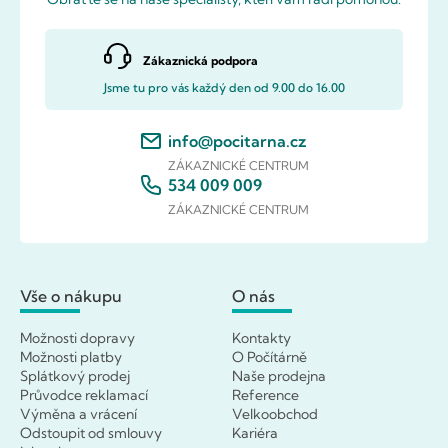
Zákaznická podpora
Jsme tu pro vás každý den od 9.00 do 16.00
info@pocitarna.cz
ZÁKAZNICKÉ CENTRUM
534 009 009
ZÁKAZNICKÉ CENTRUM
Vše o nákupu
O nás
Možnosti dopravy
Kontakty
Možnosti platby
O Počítárně
Splátkový prodej
Naše prodejna
Průvodce reklamací
Reference
Výměna a vrácení
Velkoobchod
Odstoupit od smlouvy
Kariéra