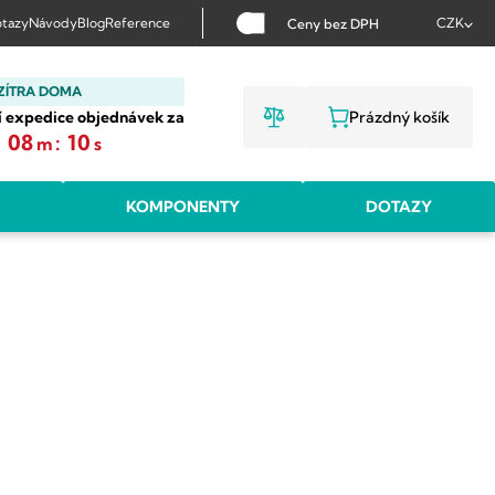
tazy
Návody
Blog
Reference
CZK
Ceny bez DPH
ZÍTRA DOMA
í expedice objednávek za
Prázdný košík
NÁKUPNÍ KOŠ
:
08
:
09
m
s
KOMPONENTY
DOTAZY