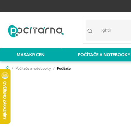
Přejít
na
obsah
MASAKR CEN
POČÍTAČE A NOTEBOOKY
Domů
Počítače a notebooky
Počítače
P
o
s
t
r
a
n