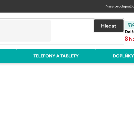
Naše prodejna
Do
Hledat
Dalš
8
h
TELEFONY A TABLETY
DOPLŇKY