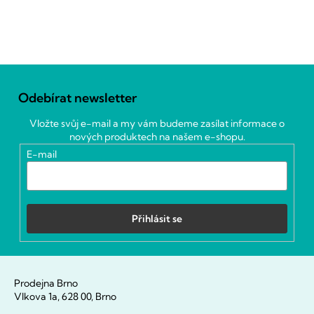
Z
á
Odebírat newsletter
p
a
Vložte svůj e-mail a my vám budeme zasílat informace o
t
nových produktech na našem e-shopu.
í
E-mail
Přihlásit se
Prodejna Brno
Vlkova 1a, 628 00, Brno