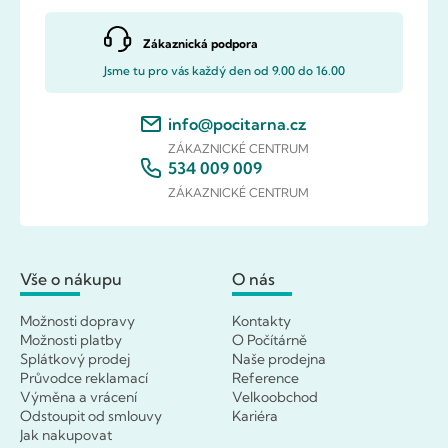
Zákaznická podpora
Jsme tu pro vás každý den od 9.00 do 16.00
info@pocitarna.cz
ZÁKAZNICKÉ CENTRUM
534 009 009
ZÁKAZNICKÉ CENTRUM
Vše o nákupu
O nás
Možnosti dopravy
Kontakty
Možnosti platby
O Počítárně
Splátkový prodej
Naše prodejna
Průvodce reklamací
Reference
Výměna a vrácení
Velkoobchod
Odstoupit od smlouvy
Kariéra
Jak nakupovat